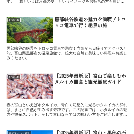
す。 「鱧といえば京都の夏」というイメージをお持ちの方も多いの
ではないでしょうか。 関西で古くから親し...
黒部峡谷鉄道の魅力を満喫！トロ
お知らせ
ッコ電車で行く絶景の旅
黒部峡谷の絶景をトロッコ電車で満喫！当館から日帰りでアクセス可
能。富山県黒部市の温泉旅館で、雄大な自然と美味しい料理をお楽し
みください。
【2025年最新版】富山で楽しむホ
お知らせ
タルイカ■食と観光徹底ガイド
春の富山といえばホタルイカ。青白く幻想的に光るホタルイカの群れ
は、まさに自然が生み出す奇跡です。この記事では、ホタルイカの魅
力や観光スポット、そして富山ならではの味わい方をご紹介します。
ホタルイカの魅力とは？ 神...
【2025年最新版】富山・黒部の石
観光スポット紹介