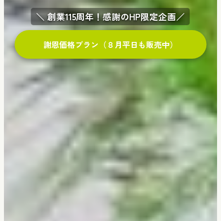
＼ 創業115周年！感謝のHP限定企画／
謝恩価格プラン（８月平日も販売中）