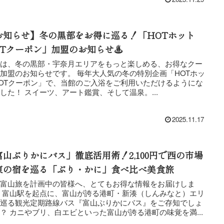
お知らせ】冬の黒部をお得に巡る！「HOTホット
OTクーポン」加盟のお知らせ♨️
日は、冬の黒部・宇奈月エリアをもっと楽しめる、お得なクー
のお知らせです。 毎年大人気の冬の特別企画「HOTホッ
OTクーポン」で、当館のご入浴をご利用いただけるようにな
りました！ スイーツ、アート鑑賞、そして温泉。...
2025.11.17
富山ぶりかにバス」徹底活用術！2,100円で西の市場
東の宿を巡る「ぶり・かに」食べ比べ美食旅
の富山旅を計画中の皆様へ、とてもお得な情報をお届けしま
 富山駅を起点に、富山が誇る港町・新湊（しんみなと）エリ
を巡る観光定期路線バス『富山ぶりかにバス』をご存知でしょ
うか？ カニやブリ、白エビといった富山が誇る港町の味覚を満...