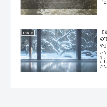
【
お知らせ
の
や
た
す。 近頃一気に寒くなりましたね。玄関看板を書く手も
かむ
きた