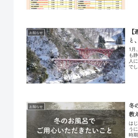
【
お知らせ
と
1月
も静か
人に
冬
お知らせ
教
はじ
うに
時