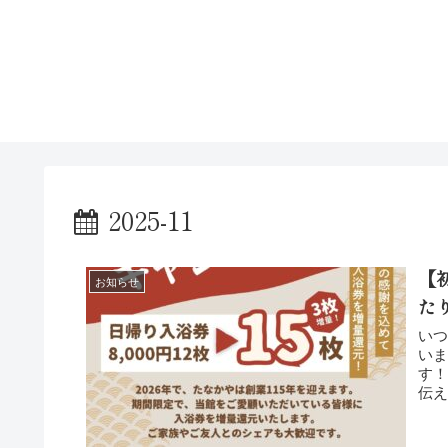
2025-11
【
お知らせ
た
い
います。 おかげさまで、当館は
す！