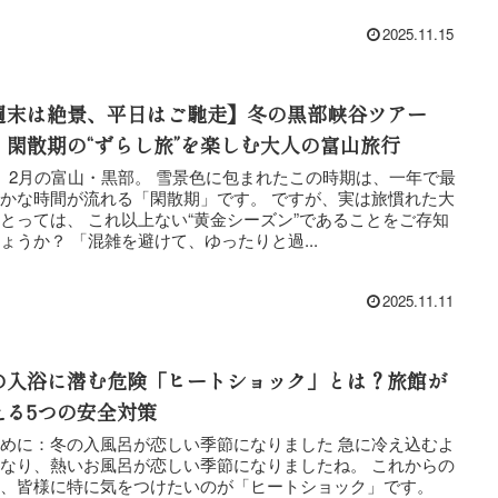
2025.11.15
週末は絶景、平日はご馳走】冬の黒部峡谷ツアー
、閑散期の“ずらし旅”を楽しむ大人の富山旅行
、2月の富山・黒部。 雪景色に包まれたこの時期は、一年で最
な時間が流れる「閑散期」です。 ですが、実は旅慣れた大
とっては、 これ以上ない“黄金シーズン”であることをご存知
でしょうか？ 「混雑を避けて、ゆったりと過...
2025.11.11
の入浴に潜む危険「ヒートショック」とは？旅館が
える5つの安全対策
めに：冬の入風呂が恋しい季節になりました 急に冷え込むよ
なり、熱いお風呂が恋しい季節になりましたね。 これからの
期、皆様に特に気をつけたいのが「ヒートショック」です。