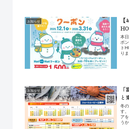
【
お知らせ
H
本
ポン加盟
トH
「
お知らせ
と
冬
す。
ア