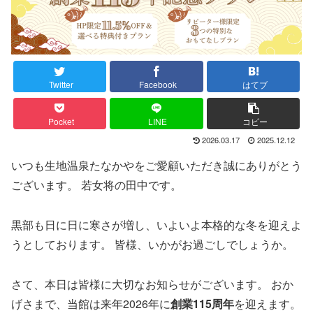
Twitter
Facebook
はてブ
Pocket
LINE
コピー
2026.03.17
2025.12.12
いつも生地温泉たなかやをご愛顧いただき誠にありがとう
ございます。 若女将の田中です。
黒部も日に日に寒さが増し、いよいよ本格的な冬を迎えよ
うとしております。 皆様、いかがお過ごしでしょうか。
さて、本日は皆様に大切なお知らせがございます。 おか
げさまで、当館は来年2026年に
創業115周年
を迎えます。