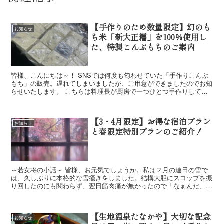
【手作りのため数量限定】幻のも
お知らせ
ち米「新大正糯」を100％使用し
た、特製こんぶもちのご案内
皆様、こんにちは～！ SNSでは何度も匂わせていた「手作りこんぶ
もち」の販売。遅れてしまいましたが、ご用意ができましたのでお知
らせいたします。 こちらは料理長が厨房で一つひとつ手作りしてい
るため大量生産ができず、店頭に並ぶ日が限られ...
【3・4月限定】お得な宿泊プラン
お知らせ
と春限定特別プランのご紹介！
～若女将の小話～ 皆様、お元気でしょうか。私は２月の連日の雪で
は、久しぶりに本格的な雪掻きをしました。結構大胆にスコップを振
り回したのにも関わらず、翌日筋肉痛が無かったので「なぁんだ、私
もまだまだ若いなぁ。フフフ…。」なんて思ってい...
【生地温泉たなかや】大切な記念
お知らせ