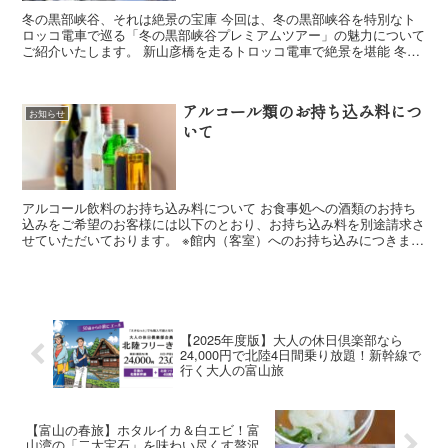
冬の黒部峡谷、それは絶景の宝庫 今回は、冬の黒部峡谷を特別なト
ロッコ電車で巡る「冬の黒部峡谷プレミアムツアー」の魅力について
ご紹介いたします。 新山彦橋を走るトロッコ電車で絶景を堪能 冬だ
けご覧いただける雪景色は必見 ...
アルコール類のお持ち込み料につ
お知らせ
いて
アルコール飲料のお持ち込み料について お食事処への酒類のお持ち
込みをご希望のお客様には以下のとおり、お持ち込み料を別途請求さ
せていただいております。 ※館内（客室）へのお持ち込みにつきまし
ては、後述しておりますのでそちらをご確...
【2025年度版】大人の休日倶楽部なら
24,000円で北陸4日間乗り放題！新幹線で
行く大人の富山旅
【富山の春旅】ホタルイカ＆白エビ！富
山湾の「二大宝石」を味わい尽くす贅沢