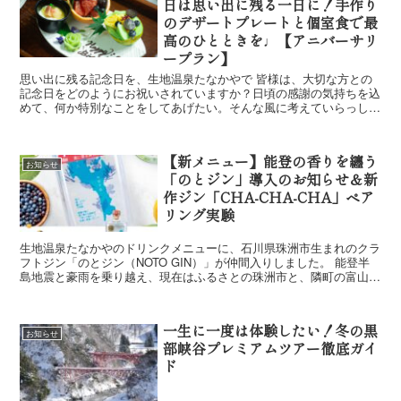
日は思い出に残る一日に！手作り
のデザートプレートと個室食で最
高のひとときを♩【アニバーサリ
ープラン】
思い出に残る記念日を、生地温泉たなかやで 皆様は、大切な方との
記念日をどのようにお祝いされていますか？日頃の感謝の気持ちを込
めて、何か特別なことをしてあげたい。そんな風に考えていらっしゃ
る方も多いのではないでしょうか。 当館の...
【新メニュー】能登の香りを纏う
お知らせ
「のとジン」導入のお知らせ＆新
作ジン「CHA-CHA-CHA」ペア
リング実験
生地温泉たなかやのドリンクメニューに、石川県珠洲市生まれのクラ
フトジン「のとジン（NOTO GIN）」が仲間入りしました。 能登半
島地震と豪雨を乗り越え、現在はふるさとの珠洲市と、隣町の富山県
朝日町の二拠点で活動を続ける「NTG」の...
一生に一度は体験したい！冬の黒
お知らせ
部峡谷プレミアムツアー徹底ガイ
ド