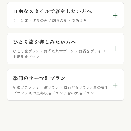
謙信会席プラン
※プライベート温泉旅プランを除き、全て「基本会席」
宿泊予約日の前日23:59まで、キャンセル料が
自由なスタイルで旅をしたい方へ
になります。
質・量ともにご満足いただける、お祝いの席にふさ
+
無料になるプランです。
わしい豪華な会席です。
※各プランには販売除外日があり、予約サイトにプラン
「お造りグレードアップ」プラン
ミニ会席 / 夕食のみ / 朝食のみ / 素泊まり
蒸し岩がき＆岩がきフライ付プラン
が表示されている日程のみ承っております。
富山湾の海の幸を存分に堪能したい方へ
（6月～8月）
誠に恐れ入りますが、お電話等での販売状況に関するお
早朝観光やビジネスなど、お客様ご自身のペ
ひとり旅を楽しみたい方へ
問い合わせはご遠慮くださいますようお願い申し上げま
+
ースで自由な滞在をお楽しみいただけます。
前日キャンセル無料プラン
ひとり旅プラン / お得な基本プラン / お得なプライベー
す。
詳しい比較表で検討する ↓
鱧しゃぶ付プラン
ト温泉旅プラン
各会席料理のお品書きを一覧でご確認いただけま
（7月～9月）
厳選ミニ会席プラン
す。
季節のテーマ別プラン
ひとり旅プラン
お布団を予めご用意しておくプランなので、プライ
+
インスタフォローで10%OFFプラン
紅梅プラン / 五月病プラン / 梅雨だるプラン/ 夏の養生
ベート重視の宿泊に最適です。
紅ずわい蟹１杯付プラン
プラン / 冬の黒部峡谷プラン / 雪の大谷プラン
（12月～翌3月）
ひとり旅3,300円OFF基本プラン
富山県民＆隣県民10%OFF＆地酒特典付
1泊夕食プラン
紅梅プラン
きプラン
寒ブリお造り付プラン