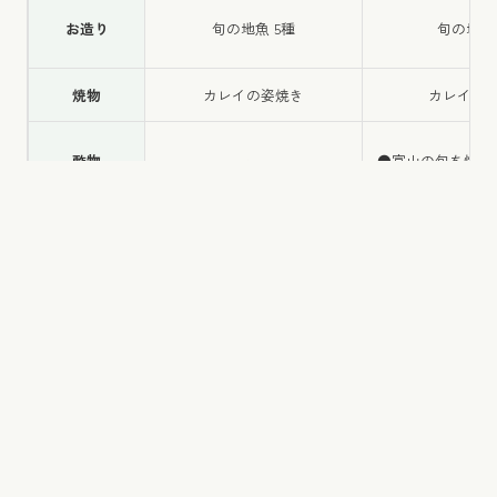
夏の養生プラン
お造り
旬の地魚 5種
旬の地魚 
①食事はミニ会席、②お布団はチェックイン前に
焼物
カレイの姿焼き
カレイの
ご用意済、③当日決済のプランです。
酢物
ー
●富山の旬を愉し
冬の黒部峡谷プラン（電鉄黒部駅送迎付
一品
ー
ー
き）
鍋物
●旬菜の鍋物
●旬菜の
冬の黒部峡谷プレミアムツアー時期に合わせて電
留物
季節の炊き込み御飯
季節の炊き
鉄黒部駅まで送迎いたします。
水物
自家製デザート
自家製デ
雪の大谷プラン（電鉄黒部駅送迎付き）