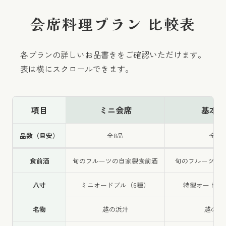
（12～翌1月）
ひとり旅6,050円OFFプライベート温泉
当館大浴場の紅梅の開花に合わせて、梅酒の特典
1泊朝食プラン
会席料理プラン 比較表
旅プラン
が付いたプランです。
客室無料グレードアッププラン
①食事はミニ会席、②お布団はチェックイン前にご
かわはぎ姿造りプラン
各プランの詳しいお品書きをご確認いただけます。
用意済、③当日決済のプランです。
五月病リセットプラン
素泊まりプラン
表は横にスクロールできます。
（1月・2月）
1室4名以上のご利用でお得なグループ
割プラン
①食事はミニ会席、②お布団はチェックイン前に
項目
ミニ会席
基本会
ご用意済、③当日決済のプランです。
品数（目安）
全8品
全9品
〇〇〇円ぽっきりのプライベート温泉旅
梅雨だる解消プラン
プラン
食前酒
旬のフルーツの自家製食前酒
旬のフルーツの
①食事はミニ会席、②お布団はチェックイン前に
八寸
ミニオードブル（6種）
特製オードブ
ご用意済、③当日決済のプランです。
早割プラン（30日前・60日前）
名物
越の浜汁
越の浜