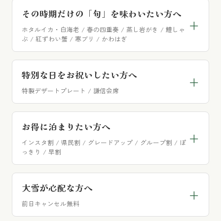
その時期だけの「旬」を味わいたい方へ
「基本会席」プラン
+
ホタルイカ・白海老 / 春の四重奏 / 蒸し岩がき / 鱧しゃ
当館の王道をバランスよく味わいたい方へ
ぶ / 紅ずわい蟹 / 寒ブリ / かわはぎ
【季節限定】
と記載のあるプランがおすすめ
特別な日をお祝いしたい方へ
+
「ミニ会席」プラン
です。
特製デザートプレート / 謙信会席
コンパクトな本格会席を味わいたい方へ
誕生日や記念日、長寿のお祝いや日々の感謝
茹でたてホタルイカ・白海老お造りプラ
お得に泊まりたい方へ
+
などをお伝えしたい特別な日に。
「謙信会席」プラン
ン
インスタ割 / 県民割 / グレードアップ / グループ割 / ぽ
っきり / 早割
若旦那こだわりの贅沢な会席を味わいたい方へ
（3月～4月）
特製デザートプレート付きプラン
【特別価格】【特典】【早割】
と記載のある
大雪が心配な方へ
+
「黒毛和牛ステーキ」プラン
プランがおすすめです。
春の四重奏特別献立プラン
前日キャンセル無料
魚もお肉も贅沢に味わいたい方へ
（4月）