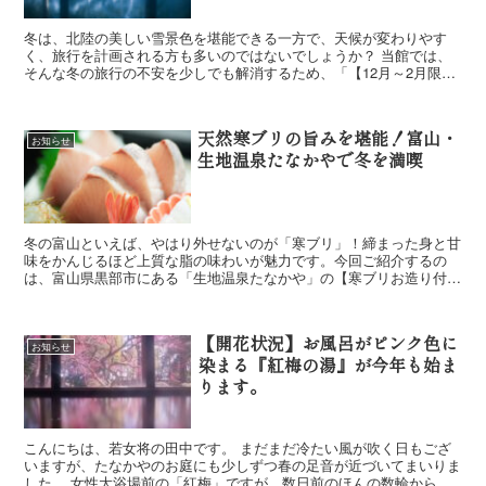
冬は、北陸の美しい雪景色を堪能できる一方で、天候が変わりやす
く、旅行を計画される方も多いのではないでしょうか？ 当館では、
そんな冬の旅行の不安を少しでも解消するため、「【12月～2月限
定】冬場の不安を少しでも軽く～前日までキャンセル...
天然寒ブリの旨みを堪能！富山・
お知らせ
生地温泉たなかやで冬を満喫
冬の富山といえば、やはり外せないのが「寒ブリ」！締まった身と甘
味をかんじるほど上質な脂の味わいが魅力です。今回ご紹介するの
は、富山県黒部市にある「生地温泉たなかや」の【寒ブリお造り付プ
ラン】です。 とろける寒ブリの美味しさ 天...
【開花状況】お風呂がピンク色に
お知らせ
染まる『紅梅の湯』が今年も始ま
ります。
こんにちは、若女将の田中です。 まだまだ冷たい風が吹く日もござ
いますが、たなかやのお庭にも少しずつ春の足音が近づいてまいりま
した。 女性大浴場前の「紅梅」ですが、数日前のほんの数輪から一