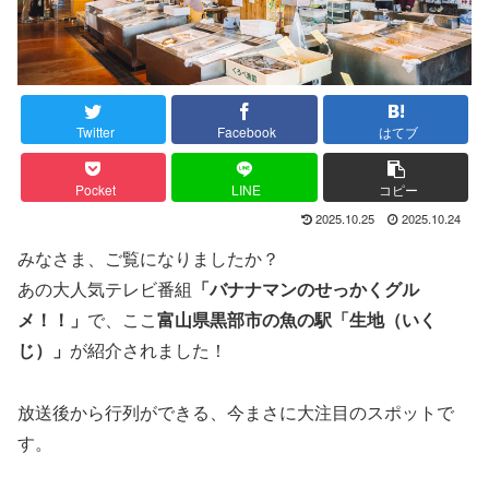
Twitter
Facebook
はてブ
Pocket
LINE
コピー
2025.10.25
2025.10.24
みなさま、ご覧になりましたか？
あの大人気テレビ番組
「バナナマンのせっかくグル
メ！！」
で、ここ
富山県黒部市の魚の駅「生地（いく
じ）」
が紹介されました！
放送後から行列ができる、今まさに大注目のスポットで
す。