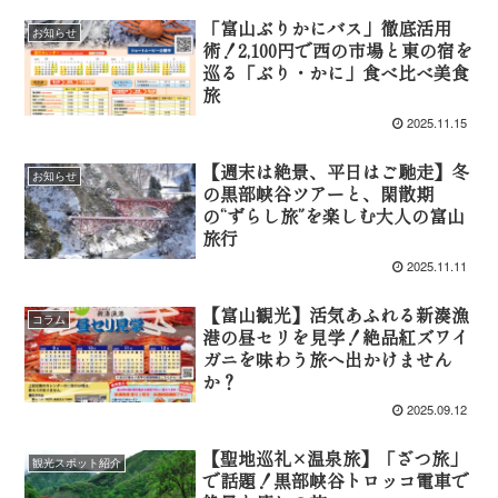
「富山ぶりかにバス」徹底活用
お知らせ
術！2,100円で西の市場と東の宿を
巡る「ぶり・かに」食べ比べ美食
旅
2025.11.15
【週末は絶景、平日はご馳走】冬
お知らせ
の黒部峡谷ツアーと、閑散期
の“ずらし旅”を楽しむ大人の富山
旅行
2025.11.11
【富山観光】活気あふれる新湊漁
コラム
港の昼セリを見学！絶品紅ズワイ
ガニを味わう旅へ出かけません
か？
2025.09.12
【聖地巡礼×温泉旅】「ざつ旅」
観光スポット紹介
で話題！黒部峡谷トロッコ電車で