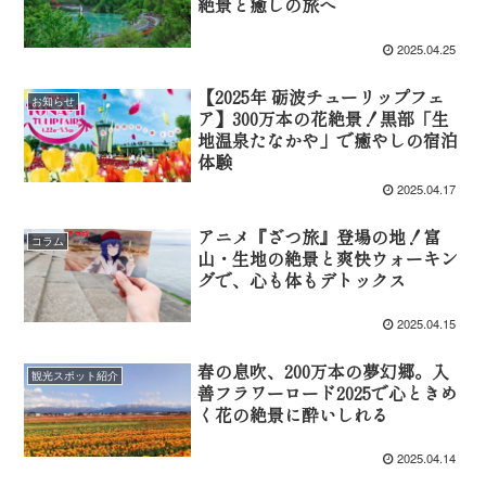
絶景と癒しの旅へ
2025.04.25
【2025年 砺波チューリップフェ
お知らせ
ア】300万本の花絶景！黒部「生
地温泉たなかや」で癒やしの宿泊
体験
2025.04.17
アニメ『ざつ旅』登場の地！富
コラム
山・生地の絶景と爽快ウォーキン
グで、心も体もデトックス
2025.04.15
春の息吹、200万本の夢幻郷。入
観光スポット紹介
善フラワーロード2025で心ときめ
く花の絶景に酔いしれる
2025.04.14